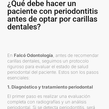
¿Qué debe hacer un
paciente con periodontitis
antes de optar por carillas
dentales?
En
Falcó Odontología
, antes de recomendar
carillas dentales, seguimos un protocolo
riguroso para evaluar el estado de salud
periodontal del paciente. Estos son los pasos
esenciales:
1. Diagnóstico y tratamiento periodontal
El primer paso es realizar una evaluación
completa con radiografías y un análisis
periodontal. Si se detecta periodontitis, será