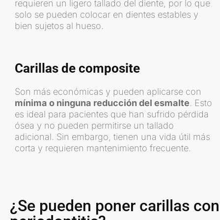
requieren un ligero tallado del diente, por lo que
solo se pueden colocar en dientes estables y
bien sujetos al hueso.
Carillas de composite
Son más económicas y pueden aplicarse con
mínima o ninguna reducción del esmalte
. Esto
es ideal para pacientes que han sufrido pérdida
ósea y no pueden permitirse un tallado
adicional. Sin embargo, tienen una vida útil más
corta y requieren mantenimiento frecuente.
¿Se pueden poner carillas con