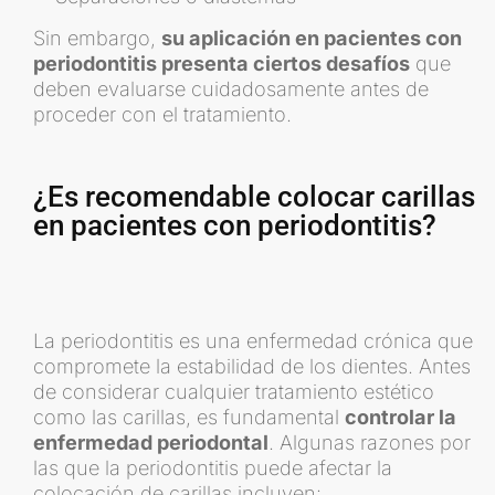
Sin embargo,
su aplicación en pacientes con
periodontitis presenta ciertos desafíos
que
deben evaluarse cuidadosamente antes de
proceder con el tratamiento.
¿Es recomendable colocar carillas
en pacientes con periodontitis?
La periodontitis es una enfermedad crónica que
compromete la estabilidad de los dientes. Antes
de considerar cualquier tratamiento estético
como las carillas, es fundamental
controlar la
enfermedad periodontal
. Algunas razones por
las que la periodontitis puede afectar la
colocación de carillas incluyen: