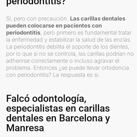
periodontitis?
Sí, pero con precaución.
Las carillas dentales
pueden colocarse en pacientes con
periodontitis
, pero primero es fundamental tratar
la enfermedad y estabilizar la salud de las encías.
La periodontitis debilita el soporte de los dientes,
por lo que si no se controla, las carillas podrían no
adherirse correctamente o incluso agravar el
problema. Entonces ¿se puede llevar ortodoncia
con periodontitis? La respuesta es si.
Falcó odontología,
especialistas en carillas
dentales en Barcelona y
Manresa