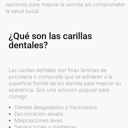
opciones para mejorar la sonrisa sin comprometer
la salud bucal.
¿Qué son las carillas
dentales?
Las carillas dentales son finas láminas de
porcelana o composite que se adhieren a la
superficie frontal de los dientes para mejorar su
apariencia. Son una solución popular para
corregir:
Dientes desgastados o fracturados
Decoloración severa
Malposiciones leves
Separaciones o diastemas